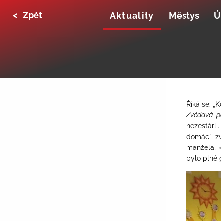
<
Zpět
Aktuality
Městys
Ú
Říká se: „
Zvědavá p
nezestárli
domácí zví
manžela, k
bylo plné 