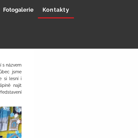
Fotogalerie
Kontakty
ní s názvem
vůbec jsme
 si lesní i
píně najít
Představení