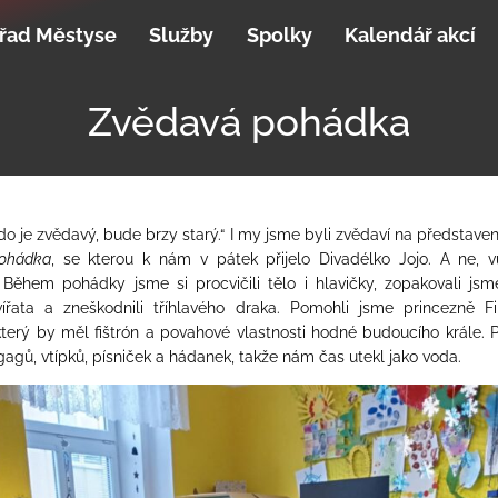
řad Městyse
Služby
Spolky
Kalendář akcí
Zvědavá pohádka
Kdo je zvědavý, bude brzy starý.“ I my jsme byli zvědaví na představe
ohádka
, se kterou k nám v pátek přijelo Divadélko Jojo. A ne, 
. Během pohádky jsme si procvičili tělo i hlavičky, zopakovali jsme
řata a zneškodnili tříhlavého draka. Pomohli jsme princezně Fili
terý by měl fištrón a povahové vlastnosti hodné budoucího krále. 
gagů, vtípků, písniček a hádanek, takže nám čas utekl jako voda.