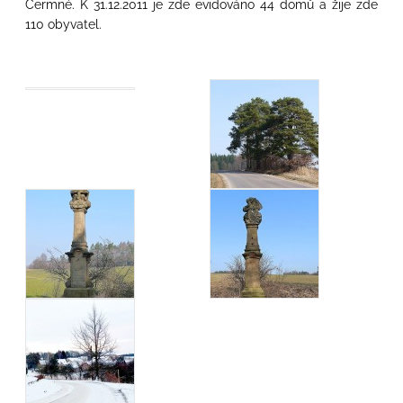
Čermné. K 31.12.2011 je zde evidováno 44 domů a žije zde
110 obyvatel.