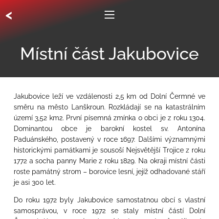
<
Místní část Jakubovice
Jakubovice leží ve vzdálenosti 2,5 km od Dolní Čermné ve
směru na město Lanškroun. Rozkládají se na katastrálním
území 3,52 km2. První písemná zmínka o obci je z roku 1304.
Dominantou obce je barokní kostel sv. Antonína
Paduánského, postavený v roce 1697. Dalšími významnými
historickými památkami je sousoší Nejsvětější Trojice z roku
1772 a socha panny Marie z roku 1829. Na okraji místní části
roste památný strom – borovice lesní, jejíž odhadované stáří
je asi 300 let.
Do roku 1972 byly Jakubovice samostatnou obcí s vlastní
samosprávou, v roce 1972 se staly místní částí Dolní