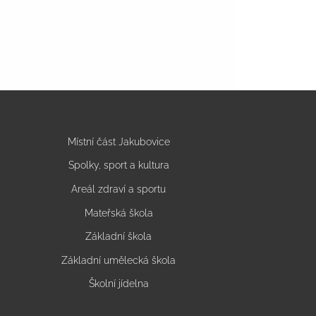
Místní část Jakubovice
Spolky, sport a kultura
Areál zdraví a sportu
Mateřská škola
Základní škola
Základní umělecká škola
Školní jídelna