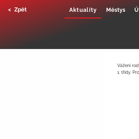
<
Zpět
Aktuality
Městys
Ú
Vážení rod
1. třídy. 