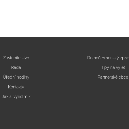
Zastupitelstvo
Dolnočermenský zpra
Rada
Tipy na výlet
Úřední hodiny
Partnerské obce
Kontakty
Jak si vyřídím ?