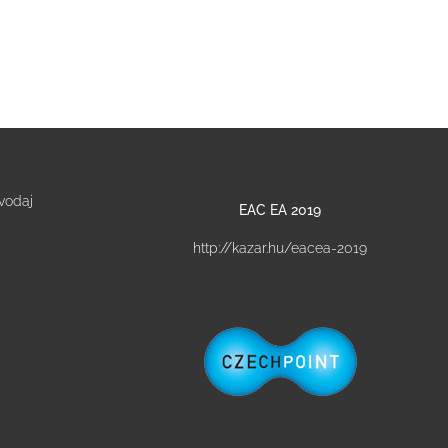
vodaj
EAC EA 2019
http://kazar.hu/eacea-2019