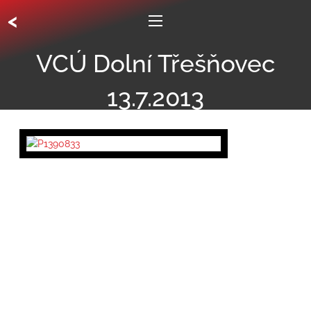
<
VCÚ Dolní Třešňovec
13.7.2013