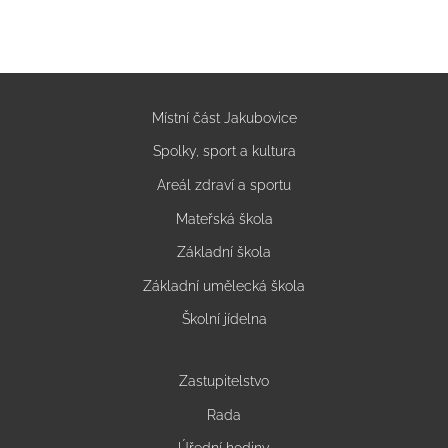
Místní část Jakubovice
Spolky, sport a kultura
Areál zdraví a sportu
Mateřská škola
Základní škola
Základní umělecká škola
Školní jídelna
Zastupitelstvo
Rada