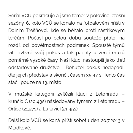
Seriál VCÚ pokračuje a jsme téměř v polovině letošní
sezóny. 6. kolo VCÚ se konalo na fotbalovém hřišti v
Dolním Třešňovci, kde se běhalo proti nástřikovým
terčům. Počasí po celou dobu soutěže přálo, na
rozdíl od povětrnostních podmínek. Spoustě týmů
vítr ovlivnil svůj pokus a tak padaly u žen i mužů
poměrně vysoké časy. Naši kluci nastoupili jako třetí
odstartované družstvo. Bohužel pokus nedopadl,
dle jejich představ a skončil časem 35,47 s. Tento čas
stačil pouze na 13. místo.
V mužské kategorii zvítězili kluci z Letohradu –
Kunčic C (20,43s) následovány týmem z Letohradu –
Orlice (21,27s) a Lukavicí (21,45s).
Další kolo VCÚ se koná příští sobotu den 20.7.2013 v
Mladkově.