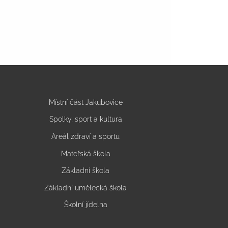
Místní část Jakubovice
Spolky, sport a kultura
Areál zdraví a sportu
Mateřská škola
Základní škola
Základní umělecká škola
Školní jídelna