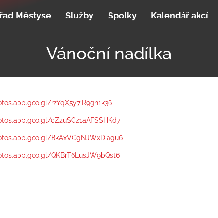
řad Městyse
Služby
Spolky
Kalendář akcí
Vánoční nadílka
otos.app.goo.gl/rzYqX5y7iR9gn1k36
hotos.app.goo.gl/dZzuSCz1aAFSSHKd7
hotos.app.goo.gl/BkAxVCgNJWxDiagu6
hotos.app.goo.gl/QKBrT6LusJW9bQst6