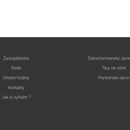
Zastupitelstvo
Dolnočermenský zpra
Rada
Tipy na výlet
Úřední hodiny
Partnerské obce
Kontakty
Jak si vyřídím ?