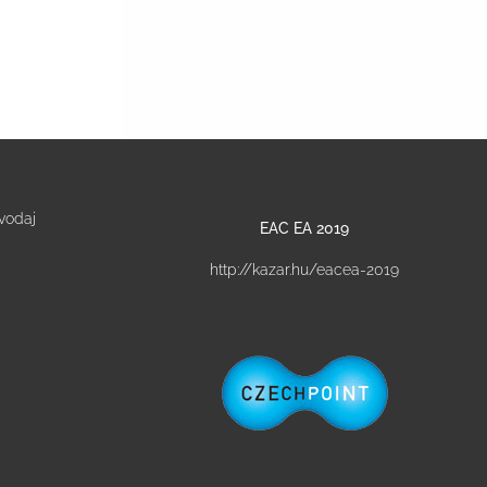
vodaj
EAC EA 2019
http://kazar.hu/eacea-2019