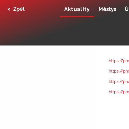
<
Zpět
Aktuality
Městys
Ú
https://ph
https://p
https://p
https://p