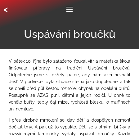
<
Uspávání broučků
V pátek 10. října bylo zataženo, foukal vítr a mateřská škola
finišovala přípravy na tradiční Uspávání broučků.
Odpoledne jsme si držely palce, aby nám akci nezhatil
déšť. V podvečer byla situace stejná jako dopoledne, a tak
se chvíli před půl šestou rozhořel ohýnek na opékání buřtů.
Postupně se AZAS plnil dětmi a jejich rodiči. U ohně to
vonělo buřty, teplý čaj mizel rychlostí blesku, o muffinech
ani nemluvě.
I přes drobné mrholení se dav dětí a dospělých nemohl
dočkat tmy. A pak už to vypuklo. Děti se s plnými bříšky a
rozsvícenými lampionky vydaly uspávat broučky. Každý