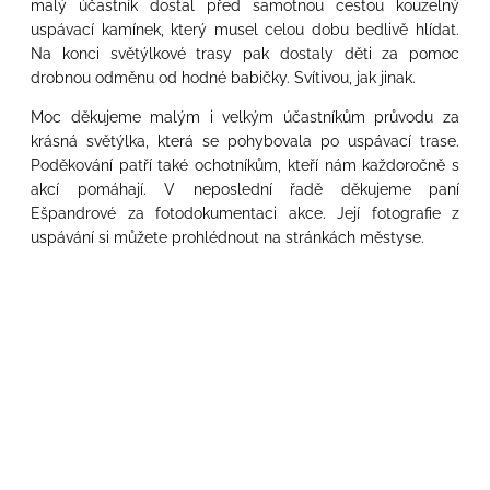
malý účastník dostal před samotnou cestou kouzelný
uspávací kamínek, který musel celou dobu bedlivě hlídat.
Na konci světýlkové trasy pak dostaly děti za pomoc
drobnou odměnu od hodné babičky. Svítivou, jak jinak.
Moc děkujeme malým i velkým účastníkům průvodu za
krásná světýlka, která se pohybovala po uspávací trase.
Poděkování patří také ochotníkům, kteří nám každoročně s
akcí pomáhají. V neposlední řadě děkujeme paní
Ešpandrové za fotodokumentaci akce. Její fotografie z
uspávání si můžete prohlédnout na stránkách městyse.