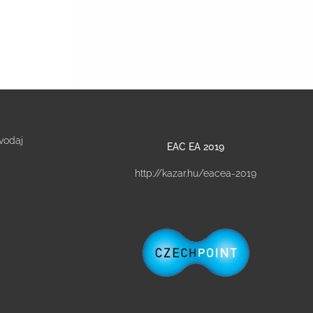
vodaj
EAC EA 2019
http://kazar.hu/eacea-2019