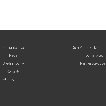
Zastupitelstvo
Dolnočermenský zpra
Rada
Tipy na výlet
Úřední hodiny
Partnerské obce
Kontakty
Jak si vyřídím ?