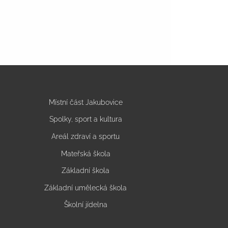
Místní část Jakubovice
Spolky, sport a kultura
Areál zdraví a sportu
Mateřská škola
Základní škola
Základní umělecká škola
Školní jídelna