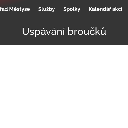
řad Městyse
Služby
Spolky
Kalendář akcí
Uspávání broučků