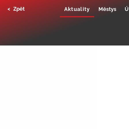
<
Zpět
Aktuality
Městys
Ú