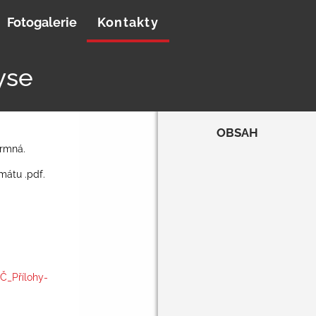
Fotogalerie
Kontakty
yse
OBSAH
ermná.
mátu .pdf.
_Přílohy-