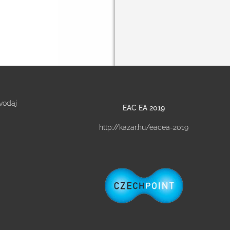
vodaj
EAC EA 2019
http://kazar.hu/eacea-2019