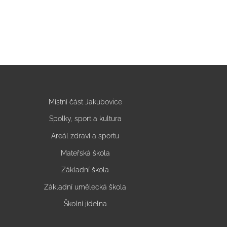
Místní část Jakubovice
Spolky, sport a kultura
Areál zdraví a sportu
Mateřská škola
Základní škola
Základní umělecká škola
Školní jídelna