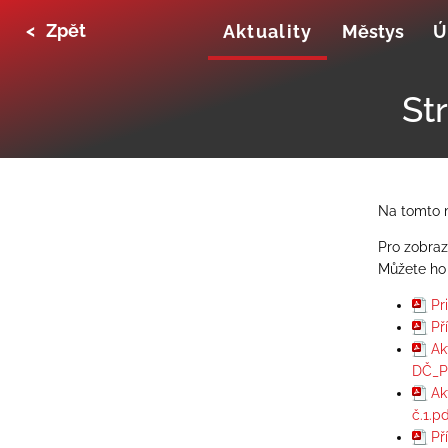
<
Zpět
Aktuality
Městys
Ú
St
Na tomto m
Pro zobraz
Můžete ho
Pr
Př
Ak
DČ_Př
Ak
č.1.p
Př