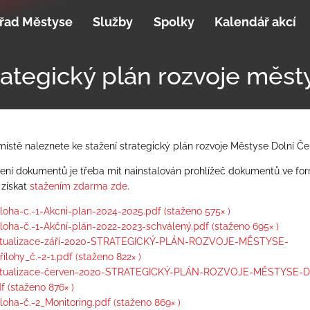
řad Městyse
Služby
Spolky
Kalendář akcí
rategický plán rozvoje měst
ístě naleznete ke stažení strategický plán rozvoje Městyse Dolní Č
ení dokumentů je třeba mít nainstalován prohlížeč dokumentů ve for
 získat
stažením zdarma zde
.
iloha-c.-1-Akcni-plan-2024-2025.pdf (staženo 575× )
íloha-č.-1-Akční-plán-2022-2023-schválený.pdf (staženo 695× )
tualizace-září-2020-STRATEGICKÝ-PLÁN-ROZVOJE-MĚSTYSE-
ílohy_č.-2-1.pdf (staženo 822× )
tualizace-červen-2020-STRATEGICKÝ-PLÁN-ROZVOJE-MĚSTYSE-DČ
df (staženo 876× )
íloha-č.-2_Monitoring.pdf (staženo 869× )