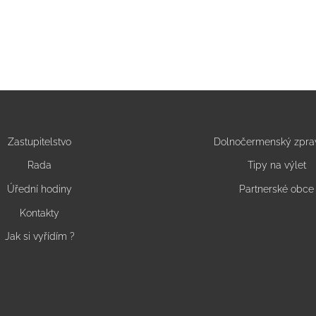
Zastupitelstvo
Dolnočermenský zpra
Rada
Tipy na výlet
Úřední hodiny
Partnerské obce
Kontakty
Jak si vyřídím ?