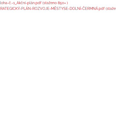
íloha-č.-1_Akční-plán.pdf (staženo 850× )
RATEGICKÝ-PLÁN-ROZVOJE-MĚSTYSE-DOLNÍ-ČERMNÁ.pdf (stažen