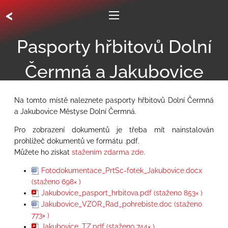
<
Pasporty hřbitovů Dolní
Čermná a Jakubovice
Na tomto místě naleznete pasporty hřbitovů Dolní Čermná
a Jakubovice Městyse Dolní Čermná.
Pro zobrazení dokumentů je třeba mít nainstalován
prohlížeč dokumentů ve formátu .pdf.
Můžete ho získat
stažením zdarma zde
.
Fotodokumentace_PrtSc-fotek_Jakubovice.docx
(staženo 698× )
Jakubovice_pasport_hrbitova.pdf (staženo 853× )
Jakubovice_VZOR_Rad_pohrebiste.doc (staženo
773× )
Jakubovice_TZ.pdf (staženo 744× )