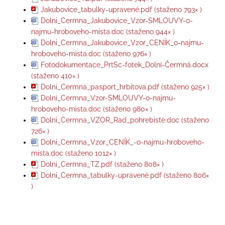
Jakubovice_tabulky-upravené.pdf (staženo 793× )
Dolni_Cermna_Jakubovice_Vzor-SMLOUVY-o-
najmu-hroboveho-mista.doc (staženo 944× )
Dolni_Cermna_Jakubovice_Vzor_CENÍK_o-najmu-
hroboveho-mista.doc (staženo 976× )
Fotodokumentace_PrtSc-fotek_Dolní-Čermná.docx
(staženo 410× )
Dolni_Cermna_pasport_hrbitova.pdf (staženo 925× )
Dolni_Cermna_Vzor-SMLOUVY-o-najmu-
hroboveho-mista.doc (staženo 980× )
Dolni_Cermna_VZOR_Rad_pohrebiste.doc (staženo
726× )
Dolni_Cermna_Vzor_CENÍK_-o-najmu-hroboveho-
mista.doc (staženo 1012× )
Dolni_Cermna_TZ.pdf (staženo 808× )
Dolni_Cermna_tabulky-upravené.pdf (staženo 806×
)