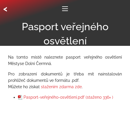
<
Pasport veřejného
osvětlení
Na tomto místě naleznete pasport veřejného osvětlení
Městyse Dolní Čermná.
Pro zobrazení dokumentů je třeba mít nainstalován
prohlížeč dokumentů ve formátu .pdf.
Můžete ho získat
stažením zdarma zde
.
Pasport-veřejného-osvětlení.pdf (staženo 336× )