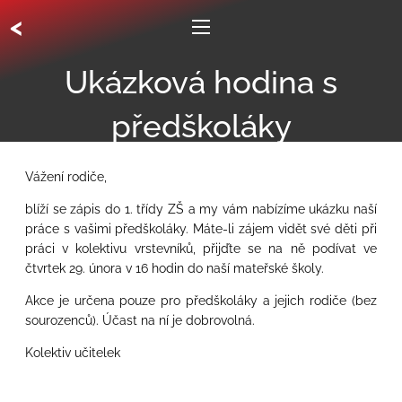
<
Ukázková hodina s
předškoláky
Vážení rodiče,
blíží se zápis do 1. třídy ZŠ a my vám nabízíme ukázku naší
práce s vašimi předškoláky. Máte-li zájem vidět své děti při
práci v kolektivu vrstevníků, přijďte se na ně podívat ve
čtvrtek 29. února v 16 hodin do naší mateřské školy.
Akce je určena
pouze
pro předškoláky a jejich rodiče (bez
sourozenců). Účast na ní je dobrovolná.
Kolektiv učitelek