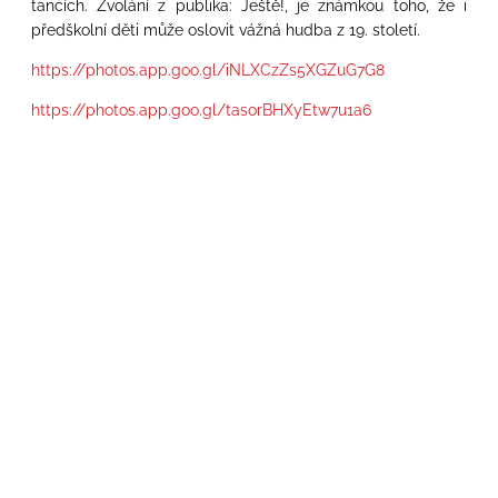
tancích. Zvolání z publika: Ještě!, je známkou toho, že i
předškolní děti může oslovit vážná hudba z 19. století.
https://photos.app.goo.gl/iNLXCzZs5XGZuG7G8
https://photos.app.goo.gl/tasorBHXyEtw7u1a6