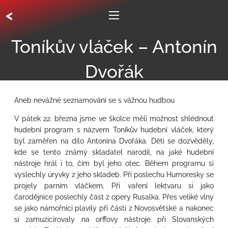
<
Toníkův vláček – Antonín
Dvořák
Aneb nevážné seznamování se s vážnou hudbou
V pátek 22. března jsme ve školce měli možnost shlédnout
hudební program s názvem Toníkův hudební vláček, který
byl zaměřen na dílo Antonína Dvořáka. Děti se dozvěděly,
kde se tento známý skladatel narodil, na jaké hudební
nástroje hrál i to, čím byl jeho otec. Během programu si
vyslechly úryvky z jeho skladeb. Při poslechu Humoresky se
projely parním vláčkem. Při vaření lektvaru si jako
čarodějnice poslechly část z opery Rusalka. Přes veliké vlny
se jako námořníci plavily při části z Novosvětské a nakonec
si zamuzicírovaly na orffovy nástroje při Slovanských