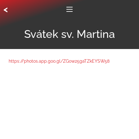
<
Svátek sv. Martina
https://photos.app.goo.gl/ZGow25gaTZkEYSW58