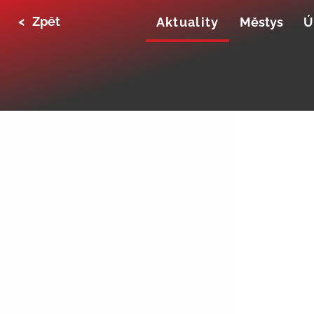
<
Zpět
Aktuality
Městys
Ú