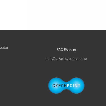
vodaj
EAC EA 2019
http://kazar.hu/eacea-2019