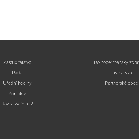
Zastupitelstvo
Dolnočermenský zpra
Rada
Tipy na výlet
Úřední hodiny
Partnerské obce
Kontakty
Jak si vyřídím ?