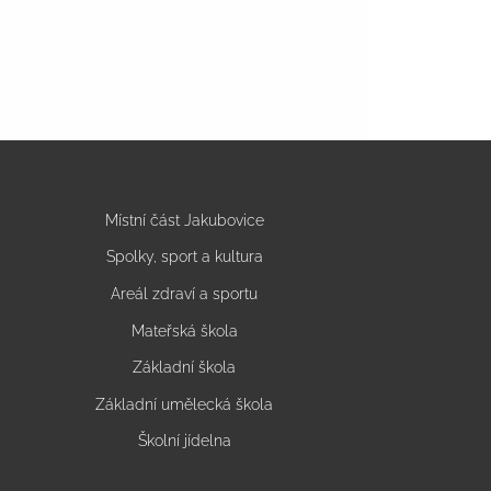
Místní část Jakubovice
Spolky, sport a kultura
Areál zdraví a sportu
Mateřská škola
Základní škola
Základní umělecká škola
Školní jídelna