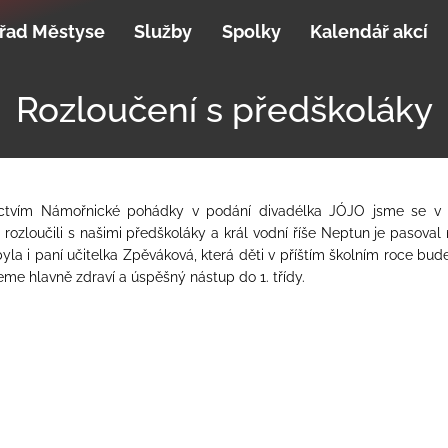
řad Městyse
Služby
Spolky
Kalendář akcí
Rozloučení s předškoláky
ictvím Námořnické pohádky v podání divadélka JÓJO jsme se v ú
 rozloučili s našimi předškoláky a král vodní říše Neptun je pasoval 
yla i paní učitelka Zpěváková, která děti v příštím školním roce bud
me hlavně zdraví a úspěšný nástup do 1. třídy.