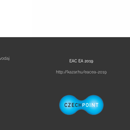
vodaj
EAC EA 2019
http://kazar.hu/eacea-2019