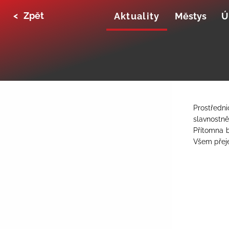
<
Zpět
Aktuality
Městys
Ú
Prostředn
slavnostně
Přítomna b
Všem přeje