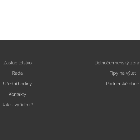
Zastupitelstvo
Dolnočermenský zpra
Rada
Tipy na výlet
Úřední hodiny
Partnerské obce
Kontakty
Jak si vyřídím ?