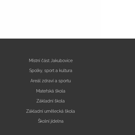
Místní část Jakubovice
Spolky, sport a kultura
Areál zdraví a sportu
Mateřská škola
Základní škola
Základní umělecká škola
Školní jídelna