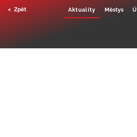
<
Zpět
Aktuality
Městys
Ú