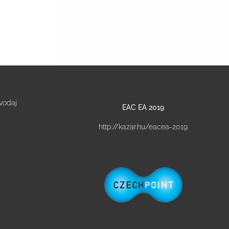
vodaj
EAC EA 2019
http://kazar.hu/eacea-2019