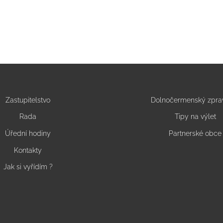
Zastupitelstvo
Dolnočermenský zpra
Rada
Tipy na výlet
Úřední hodiny
Partnerské obce
Kontakty
Jak si vyřídím ?