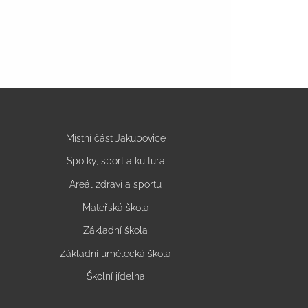
Místní část Jakubovice
Spolky, sport a kultura
Areál zdraví a sportu
Mateřská škola
Základní škola
Základní umělecká škola
Školní jídelna