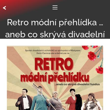
<
Retro módní přehlídka …
aneb co skrývá divadelní
fundus