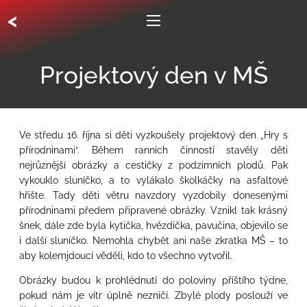
<
Projektový den v MŠ
Ve středu 16. října si děti vyzkoušely projektový den „Hry s
přírodninami“. Během ranních činností stavěly děti
nejrůznější obrázky a cestičky z podzimních plodů. Pak
vykouklo sluníčko, a to vylákalo školkáčky na asfaltové
hřište. Tady děti větru navzdory vyzdobily donesenými
přírodninami předem připravené obrázky. Vznikl tak krásný
šnek, dále zde byla kytička, hvězdička, pavučina, objevilo se
i další sluníčko. Nemohla chybět ani naše zkratka MŠ – to
aby kolemjdoucí věděli, kdo to všechno vytvořil.
Obrázky budou k prohlédnutí do poloviny příštího týdne,
pokud nám je vítr úplně nezničí. Zbylé plody poslouží ve