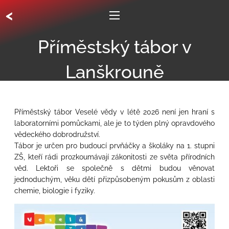
<
Příměstský tábor v
Lanškrouně
Příměstský tábor Veselé vědy v létě 2026 není jen hraní s
laboratorními pomůckami, ale je to týden plný opravdového
vědeckého dobrodružství.
Tábor je určen pro budoucí prvňáčky a školáky na 1. stupni
ZŠ, kteří rádi prozkoumávají zákonitosti ze světa přírodních
věd. Lektoři se společně s dětmi budou věnovat
jednoduchým, věku dětí přizpůsobeným pokusům z oblasti
chemie, biologie i fyziky.