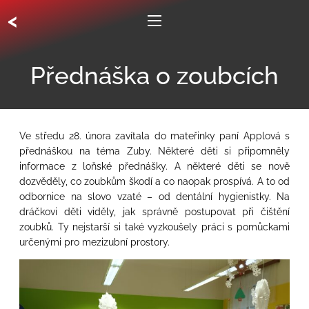
<
Přednáška o zoubcích
Ve středu 28. února zavítala do mateřinky paní Applová s
přednáškou na téma Zuby. Některé děti si připomněly
informace z loňské přednášky. A některé děti se nově
dozvěděly, co zoubkům škodí a co naopak prospívá. A to od
odbornice na slovo vzaté – od dentální hygienistky. Na
dráčkovi děti viděly, jak správně postupovat při čištění
zoubků. Ty nejstarší si také vyzkoušely práci s pomůckami
určenými pro mezizubní prostory.