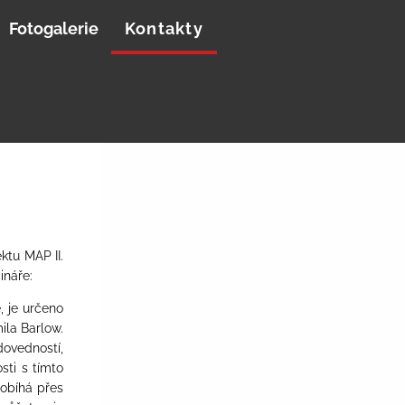
Fotogalerie
Kontakty
ktu MAP II.
ináře:
,
je určeno
ila Barlow
.
ovedností,
sti s tímto
robíhá přes