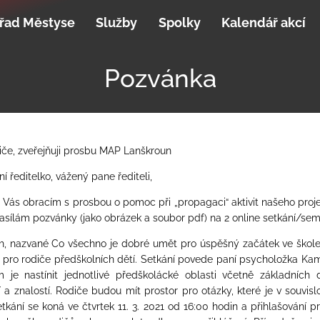
řad Městyse
Služby
Spolky
Kalendář akcí
Pozvánka
iče, zveřejňuji prosbu MAP Lanškroun
í ředitelko, vážený pane řediteli,
 Vás obracím s prosbou o pomoc při „propagaci“ aktivit našeho proje
zasílám pozvánky (jako obrázek a soubor pdf) na
2
online setkání/sem
ch, nazvané
Co všechno je dobré umět pro úspěšný začátek ve škole
pro rodiče předškolních dětí. Setkání povede paní psycholožka
Kam
 je nastínit jednotlivé předškolácké oblasti včetně základních d
 a znalostí. Rodiče budou mít prostor pro otázky, které je v souvislo
tkání se koná ve čtvrtek 11. 3. 2021 od 16:00 hodin a přihlašování p