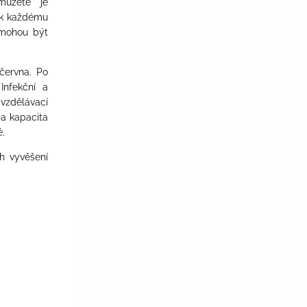
 můžete je
pak každému
 mohou být
června. Po
ř
Infekční a
vzdělávací
 a kapacita
é.
h vyvěšení