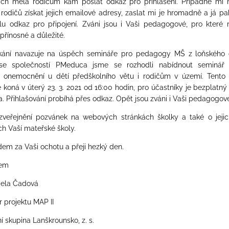
ych měla rodičům kam poslat odkaz pro přihlášení. Případně mi
odičů získat jejich emailové adresy, zaslat mi je hromadně a já 
šlu odkaz pro připojení. Zváni jsou i Vaši pedagogové, pro které
přínosné a důležité.
kání navazuje na úspěch semináře pro pedagogy MŠ z loňského 
se společností PMeduca jsme se rozhodli nabídnout seminá
ní onemocnění u dětí předškolního větu
i rodičům v území. Tento 
e koná v
úterý 23. 3. 2021 od 16:00 hodin,
pro účastníky je bezplatný
. Přihlašování probíhá přes odkaz. Opět jsou zváni i Vaši pedagogov
zveřejnění pozvánek na webových stránkách školky a také o jejic
ch Vaší mateřské školy.
dem za Vaši ochotu a přeji hezký den.
vem
aela Čadová
r projektu MAP II
í skupina Lanškrounsko, z. s.