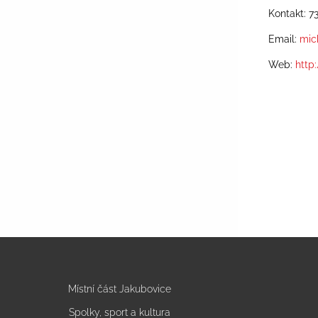
Kontakt: 7
Email:
mic
Web:
http
Místní část Jakubovice
Spolky, sport a kultura