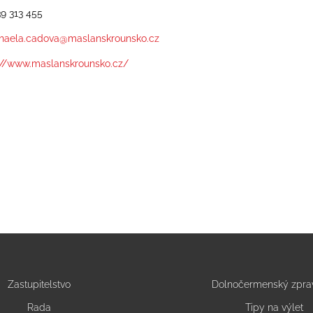
39 313 455
haela.cadova@maslanskrounsko.cz
://www.maslanskrounsko.cz/
Zastupitelstvo
Dolnočermenský zpra
Rada
Tipy na výlet