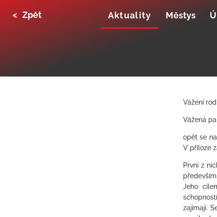
<
Zpět
Aktuality
Městys
Ú
Vážení rod
Vážená pan
opět se na
V příloze 
První z ni
především 
Jeho cílem
schopností
zajímají.
Se