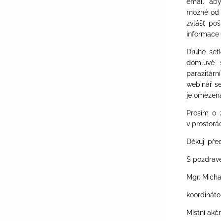
email
, ab
možné od r
zvlášť po
informace 
Druhé set
domluvě 
parazitár
webinář s
je omezena
Prosím o 
v prostorá
Děkuji pře
S pozdra
Mgr. Mich
koordináto
Místní akčn