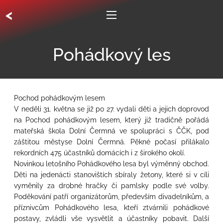
<
Pohádkový les
Pochod pohádkovým lesem
V neděli 31. května se již po 27. vydali děti a jejich doprovod
na Pochod pohádkovým lesem, který již tradičně pořádá
mateřská škola Dolní Čermná ve spolupráci s ČČK, pod
záštitou městyse Dolní Čermná. Pěkné počasí přilákalo
rekordních 475 účastníků domácích i z širokého okolí.
Novinkou letošního Pohádkového lesa byl výměnný obchod.
Děti na jedenácti stanovištích sbíraly žetony, které si v cíli
vyměnily za drobné hračky či pamlsky podle své volby.
Poděkování patří organizátorům, především divadelníkům, a
příznivcům Pohádkového lesa, kteří ztvárnili pohádkové
postavy, zvládli vše vysvětlit a účastníky pobavit. Další