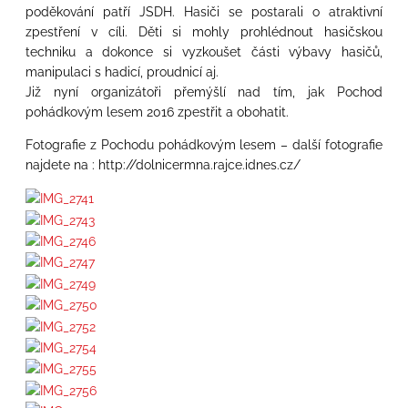
poděkování patří JSDH. Hasiči se postarali o atraktivní
zpestření v cíli. Děti si mohly prohlédnout hasičskou
techniku a dokonce si vyzkoušet části výbavy hasičů,
manipulaci s hadicí, proudnicí aj.
Již nyní organizátoři přemýšlí nad tím, jak Pochod
pohádkovým lesem 2016 zpestřit a obohatit.
Fotografie z Pochodu pohádkovým lesem – další fotografie
najdete na : http://dolnicermna.rajce.idnes.cz/