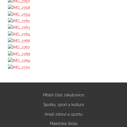
Místní část Jakubovice
Spolky, sport a kultura
Areál zdraví a sportu
Mateřská škola