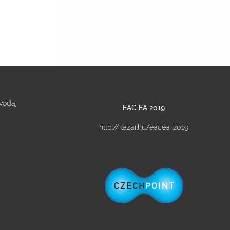
vodaj
EAC EA 2019
http://kazar.hu/eacea-2019