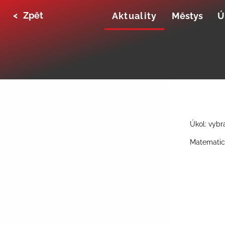
<
Zpět
Aktuality
Městys
Ú
Úkol: vybr
Matematic