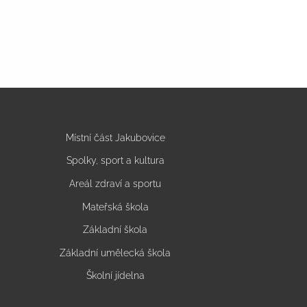
Místní část Jakubovice
Spolky, sport a kultura
Areál zdraví a sportu
Mateřská škola
Základní škola
Základní umělecká škola
Školní jídelna