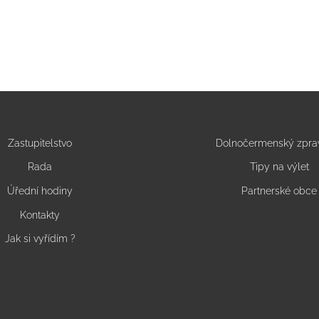
Zastupitelstvo
Dolnočermenský zpra
Rada
Tipy na výlet
Úřední hodiny
Partnerské obce
Kontakty
Jak si vyřídím ?