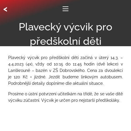
<
Plavecký výcvik pro
předškolní děti
Plavecký výcvik pro předškolní děti začíná v úterý 14.3. –
4.4.2023 (4x), vždy od 10:15 do 11:45 hodin (dvě lekce) v
Lanškrouně – bazén v ZŠ Dobrovského. Cena za dvoulekci
je 120 Kč + jízdné. Jezdit budeme linkovým autobusem.
Podrobnější detaily doplníme dle aktuální situace.
Prosíme o ústní potvrzení učitelkám na třídě, že se vaše dítě
výcviku zúčastní. Výcvik je určen pro nejstarší předškoláky.