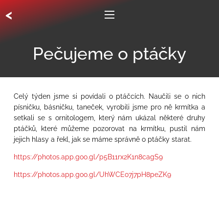
<
Pečujeme o ptáčky
Celý týden jsme si povídali o ptáčcích. Naučili se o nich
písničku, básničku, taneček, vyrobili jsme pro ně krmítka a
setkali se s ornitologem, který nám ukázal některé druhy
ptáčků, které můžeme pozorovat na krmítku, pustil nám
jejich hlasy a řekl, jak se máme správně o ptáčky starat.
https://photos.app.goo.gl/p5B11rx2K1n8cagS9
https://photos.app.goo.gl/UhWCEo7j7pH8peZK9