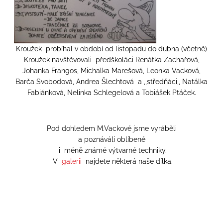
Kroužek probíhal v období od listopadu do dubna (včetně)
Kroužek navštěvovali předškoláci Renátka Zachařová,
Johanka Frangos, Michalka Marešová, Leonka Vacková,
Barča Svobodová, Andrea Šlechtová a ,,středňáci,, Natálka
Fabiánková, Nelinka Schlegelová a Tobiášek Ptáček.
Pod dohledem M.Vackové jsme vyráběli
a poznáváli oblíbené
i méně známé výtvarné techniky.
V
galerii
najdete některá naše dílka.