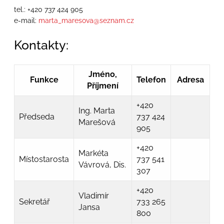
tel.: +420 737 424 905
e-mail:
marta_maresova@seznam.cz
Kontakty:
Jméno,
Funkce
Telefon
Adresa
Příjmení
+420
Ing. Marta
Předseda
737 424
Marešová
905
+420
Markéta
Místostarosta
737 541
Vávrová, Dis.
307
+420
Vladimír
Sekretář
733 265
Jansa
800