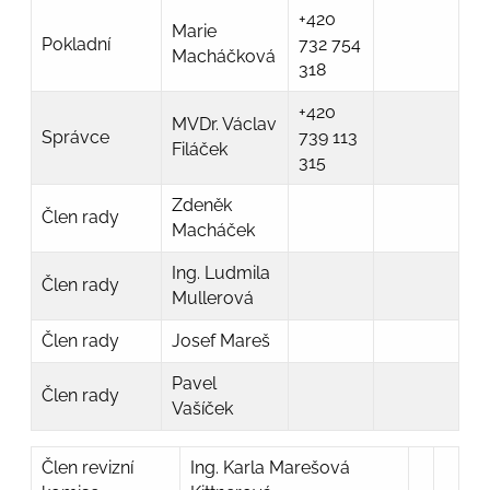
+420
Marie
Pokladní
732 754
Macháčková
318
+420
MVDr. Václav
Správce
739 113
Filáček
315
Zdeněk
Člen rady
Macháček
Ing. Ludmila
Člen rady
Mullerová
Člen rady
Josef Mareš
Pavel
Člen rady
Vašíček
Člen revizní
Ing. Karla Marešová