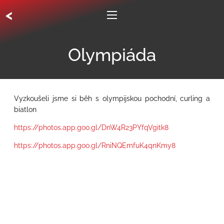
<
Olympiáda
Vyzkoušeli jsme si běh s olympijskou pochodní, curling a
biatlon
https://photos.app.goo.gl/DnW4R23PYfqVgitk8
https://photos.app.goo.gl/RniNQEmfuK4qnKmy8