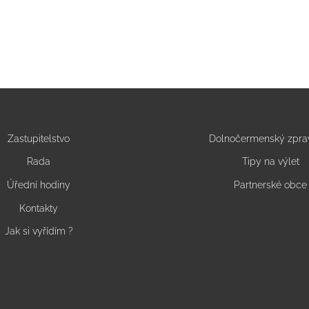
Zastupitelstvo
Dolnočermenský zpra
Rada
Tipy na výlet
Úřední hodiny
Partnerské obce
Kontakty
Jak si vyřídím ?