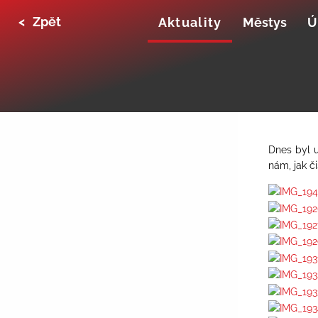
<
Zpět
Aktuality
Městys
Ú
Dnes byl u
nám, jak č