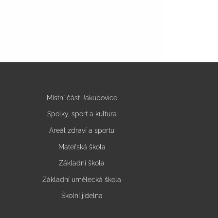
Místní část Jakubovice
Spolky, sport a kultura
Areál zdraví a sportu
Mateřská škola
Základní škola
Základní umělecká škola
Školní jídelna