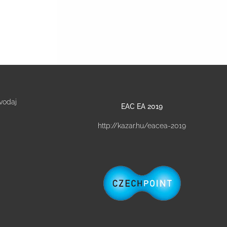
vodaj
EAC EA 2019
http://kazar.hu/eacea-2019