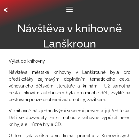
<
Návštěva v knihovně
Lanškroun
Výlet do knihovny
Návštěva městské knihovny v Lanškrouně byla pro
předškoláky zajímavým doplněním tématického celku
věnovaného dětském literatuře a knihám. Už samotná
cesta linkovým autobusem byla pro mnohé děti, zvyklé na
cestování pouze osobními automobily, zážitkem.
V knihovně nás jednotlivými sekcemi provedla její ředitelka.
Děti se dozvěděly, že si mohou v knihovně vypůjčit nejen
knihy, ale i různé hry a CD.
O tom, jak vznikla první kniha, přečetla z Knihovnických