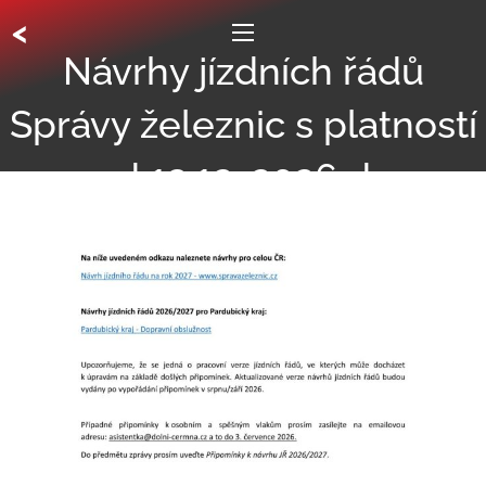
<
Návrhy jízdních řádů
Správy železnic s platností
od 13.12. 2026 do
11.12.2027