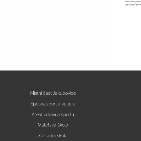
Místní část Jakubovice
Spolky, sport a kultura
Areál zdraví a sportu
Mateřská škola
Základní škola