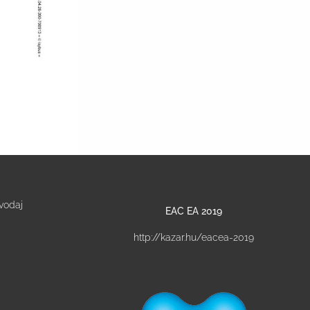
vodaj
EAC EA 2019
http://kazar.hu/eacea-2019