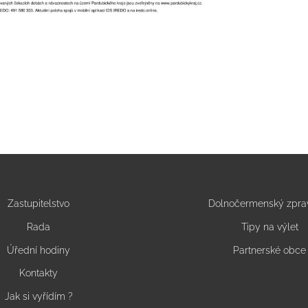
Zastupitelstvo
Dolnočermenský zpra
Rada
Tipy na výlet
Úřední hodiny
Partnerské obce
Kontakty
Jak si vyřídím ?