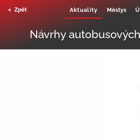
<
Zpět
Aktuality
Městys
Ú
Návrhy autobusových j