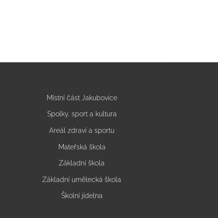
Místní část Jakubovice
Spolky, sport a kultura
Areál zdraví a sportu
Mateřská škola
Základní škola
Základní umělecká škola
Školní jídelna