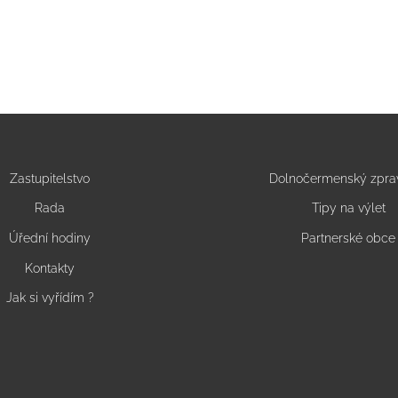
Zastupitelstvo
Dolnočermenský zpra
Rada
Tipy na výlet
Úřední hodiny
Partnerské obce
Kontakty
Jak si vyřídím ?