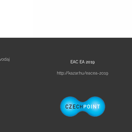
vodaj
EAC EA 2019
http://kazar.hu/eacea-2019