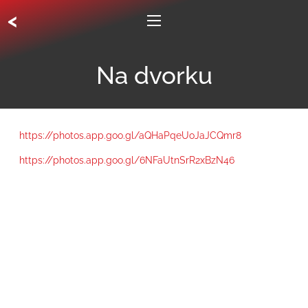
<
Na dvorku
https://photos.app.goo.gl/aQHaPqeUoJaJCQmr8
https://photos.app.goo.gl/6NFaUtnSrR2xBzN46