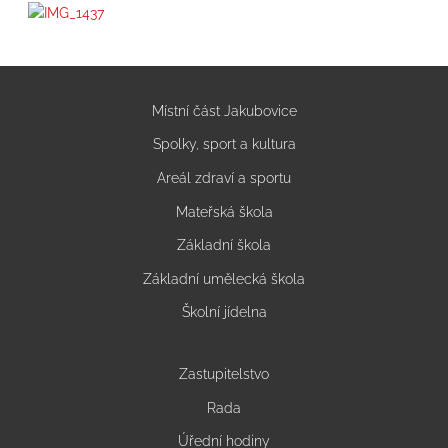
Místní část Jakubovice
Spolky, sport a kultura
Areál zdraví a sportu
Mateřská škola
Základní škola
Základní umělecká škola
Školní jídelna
Zastupitelstvo
Rada
Úřední hodiny