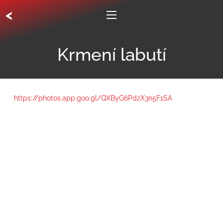
<
Krmení labutí
https://photos.app.goo.gl/QXByG6PdzX3n5F1SA