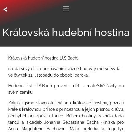
<
Královská hudební hostina
Královská hudební hostina (J.S.Bach)
na další výlet za poznáváním vážné hudby jsme se vydali
ve čtvrtek 22. listopadu do období baroka.
Hudební král J.S.Bach provedl děti z mateřské školy po
svém zámku.
Zakusili jsme slavnostní náladu královské hostiny, poznali
krále s královnou, prince s princeznou a jejich přísnou chůvu,
nechyběl ani zpěv a tanec. Během hostiny zazněla řada
tanců a skladeb Johanna Sebastiana Bacha (Knížka pro
Annu Magdalenu Bachovou, Malá preludia a fugetty).