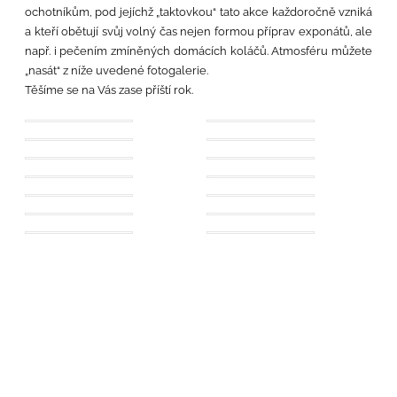
ochotníkům, pod jejíchž „taktovkou“ tato akce každoročně vzniká
a kteří obětují svůj volný čas nejen formou příprav exponátů, ale
např. i pečením zmíněných domácích koláčů.
Atmosféru můžete
„nasát“ z níže uvedené fotogalerie.
Těšíme se na Vás zase příští rok.