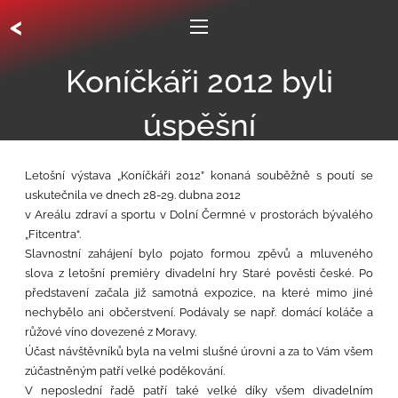
<
Koníčkáři 2012 byli
úspěšní
Letošní výstava „Koníčkáři 2012” konaná souběžně s poutí se
uskutečnila ve dnech 28-29. dubna 2012
v Areálu zdraví a sportu v Dolní Čermné v prostorách bývalého
„Fitcentra“.
Slavnostní zahájení bylo pojato formou zpěvů a mluveného
slova z letošní premiéry divadelní hry Staré pověsti české.
Po
představení začala již samotná expozice, na které mimo jiné
nechybělo ani občerstvení.
Podávaly se např. domácí koláče a
růžové víno dovezené z Moravy.
Účast návštěvníků byla na velmi slušné úrovni a za to Vám všem
zúčastněným patří velké poděkování.
V neposlední řadě patří také velké díky všem divadelním