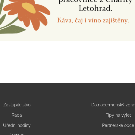
Zastupitelstvo
Dolnočermenský zpra
Rada
Tipy na výlet
Úřední hodiny
Partnerské obce