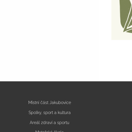
Místní část Jakubovice
Spolky, sport a kultura
Areál zdraví a sportu