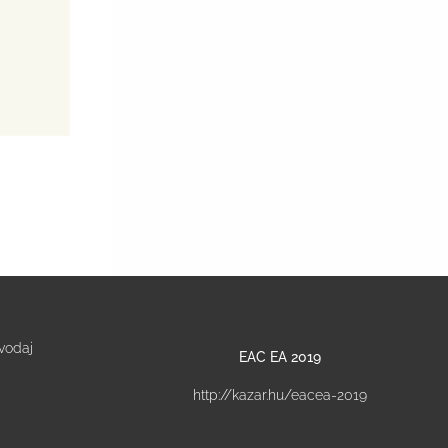
vodaj
EAC EA 2019
http://kazar.hu/eacea-2019