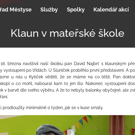
řad Městyse
Služby
Spolky
Kalendář akcí
Klaun v mateřské škole
16. března navštívil naši školku pan David Najbrt s klaunským př
ly vystoupení po třídách. U Sluníček proběhlo první představení. A po
jsme u nás u Kytiček věděli, že se máme na co těšit. Pan doktor
akopl o co mohl, naboural kam to jen šlo. Nakonec vystoupení dos
ek v barvě dle svého výběru. A že to nebyly balonky obyčejné, ale zv
ání.
ti prodloužily minimálně o týden, jak se v kuse smály.