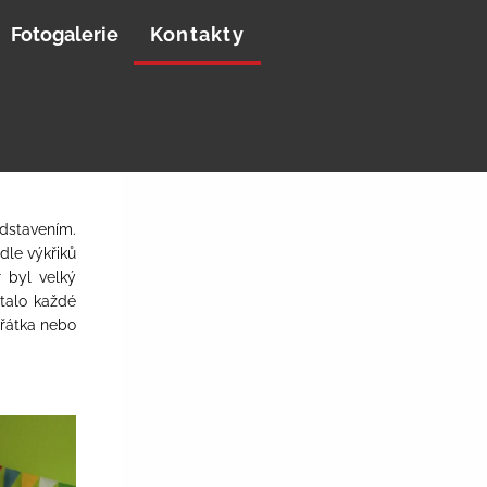
Fotogalerie
Kontakty
edstavením.
dle výkřiků
 byl velký
talo každé
ířátka nebo