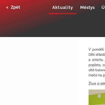
<
Zpět
Aktuality
Městys
Ú
V pondělí 
Děti shléd
a smíchu 
popleta, z
dítě balon
meče na př
Život si dě