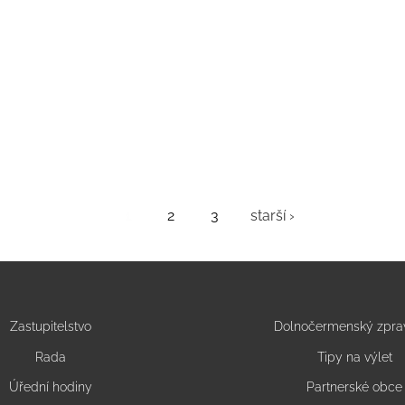
1
2
3
starší ›
Zastupitelstvo
Dolnočermenský zpra
Rada
Tipy na výlet
Úřední hodiny
Partnerské obce