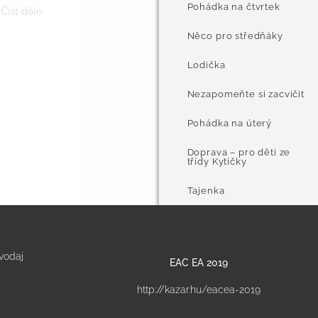
Pohádka na čtvrtek
Číst dále
Něco pro středňáky
Lodička
Nezapomeňte si zacvičit
Pohádka na úterý
Doprava – pro děti ze
třídy Kytičky
Tajenka
vodaj
EAC EA 2019
http://kazar.hu/eacea-2019