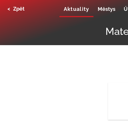
<
Zpět
Aktuality
Městys
Ú
Mate