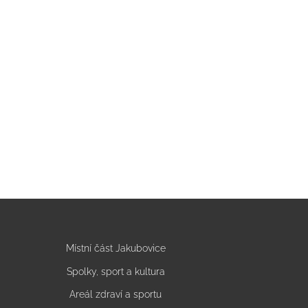
Místní část Jakubovice
Spolky, sport a kultura
Areál zdraví a sportu