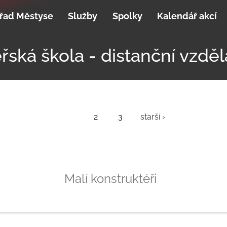
řad Městyse
Služby
Spolky
Kalendář akcí
řská škola - distanční vzděl
1
2
3
starší ›
Malí konstruktéři