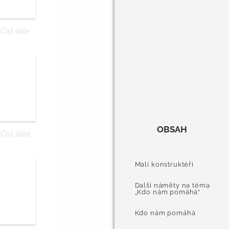
Číst dále
OBSAH
Číst dále
Malí konstruktéři
Další náměty na téma
„Kdo nám pomáhá“
Kdo nám pomáhá