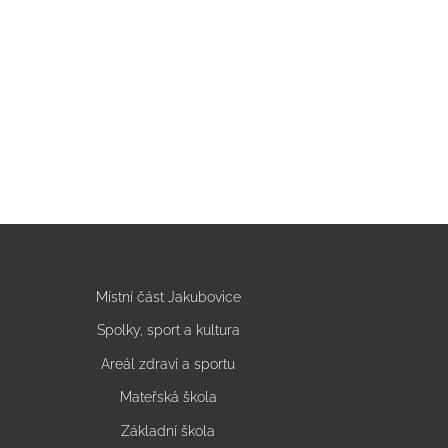
Místní část Jakubovice
Spolky, sport a kultura
Areál zdraví a sportu
Mateřská škola
Základní škola