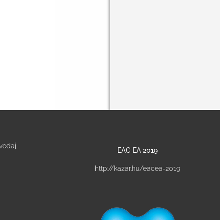
vodaj
EAC EA 2019
http://kazar.hu/eacea-2019