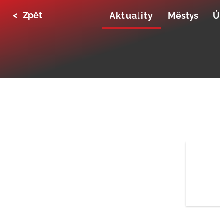
<
Zpět
Aktuality
Městys
Ú