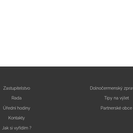
Zastupitelstvo
Dolnočermenský zpra
Rada
Tipy na výlet
Úřední hodiny
Partnerské obce
Kontakty
Jak si vyřídím ?