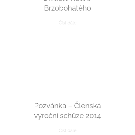
Brzobohatého
Číst dále
Pozvánka – Členská
výroční schůze 2014
Číst dále