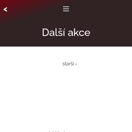
<
Další akce
1
starší ›