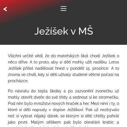
<
Ježíšek v MŠ
Všichni určitě vědí, že do mateřských škol chodí Ježíšek o
něco dříve. A to proto, aby si děti mohly užít nadílku. Letos
Ježíšek přišel nadělovat hned v pondělí 15. prosince. A to
zrovna ve chvíli, kdy si děti užívaly studené větrné počasí na
procházce.
Po návratu do tepla školky a po zazvonění zvonečku už
mohly otevřít dveře do své třídy a sednout si ke stromečku.
Pod ním bylo množství nových hraček a her. Mezi nimi i ty, o
které si děti napsaly v dopise Ježíškovi. Pak už nezbývalo
než si vybrat nějaký dárek, se kterým si děti chtěly pohrát
jako první. Malým oříškem pak bylo otevírání krabic a