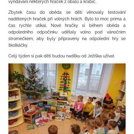
vyndávání některých hraček z obalů a krabic.
Zbytek času do oběda se děti věnovaly testování
nadělených hraček při volných hrách. Bylo to moc prima a
čas rychle utíkal. Nové hračky si během oběda a
odpoledního odpočinku udělaly volno pod vánočním
stromečkem, aby byly připraveny na odpolední hry se
školkáčky.
Celý týden si pak děti budou nadílku od Ježíška užívat.