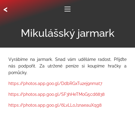
<
Mikulášský jarmark
Vyrábíme na jarmark. Snad vám uděláme radost. Přijďte
nás podpořit. Za utržené peníze si koupíme hračky a
pomůcky.
https://photos.app.goo.gl/DdbRGxTu2ej9nmat7
https://photos.app.goo.gl/SF3hHeTMoG5cd6838
https://photos.app.goo.gl/6LvLLoJ1naeauXqg8