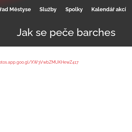
řad Městyse
Služby
Spolky
Kalendář akcí
Jak se peče barches
photos.app.goo.gl/XW3VwbZMUKHewZ417