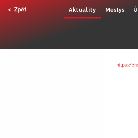
<
Zpět
Aktuality
Městys
Ú
https://