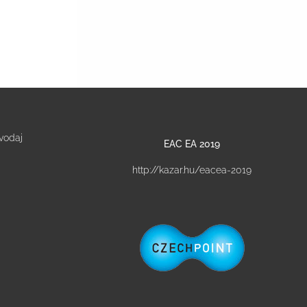
vodaj
EAC EA 2019
http://kazar.hu/eacea-2019