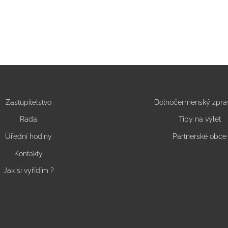
Zastupitelstvo
Dolnočermenský zpra
Rada
Tipy na výlet
Úřední hodiny
Partnerské obce
Kontakty
Jak si vyřídím ?