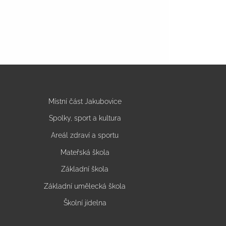
Místní část Jakubovice
Spolky, sport a kultura
Areál zdraví a sportu
Mateřská škola
Základní škola
Základní umělecká škola
Školní jídelna