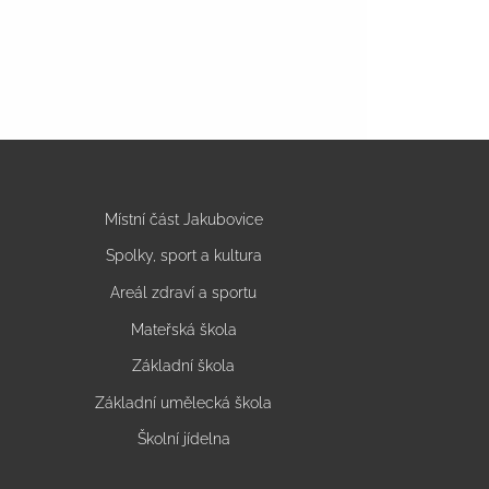
Místní část Jakubovice
Spolky, sport a kultura
Areál zdraví a sportu
Mateřská škola
Základní škola
Základní umělecká škola
Školní jídelna