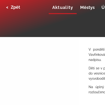
<
Zpět
Aktuality
Městys
Ú
V pondělí
Vavřinková
nadpisu.
Děti se v 
do vesnice
vysvobodit
Na úplný 
rozloučeno