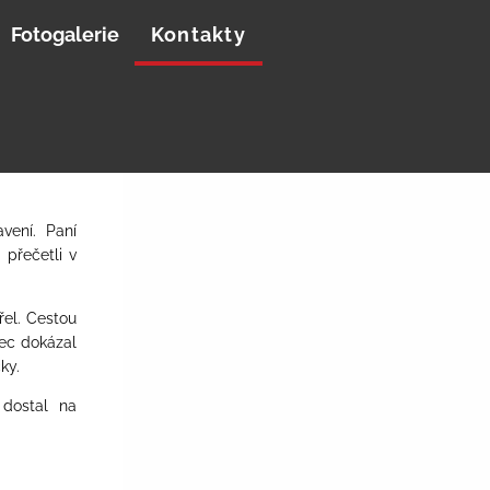
Fotogalerie
Kontakty
vení. Paní
 přečetli v
el. Cestou
nec dokázal
ky.
 dostal na