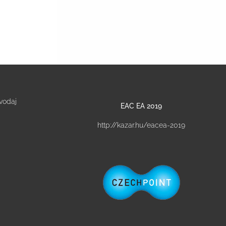
vodaj
EAC EA 2019
http://kazar.hu/eacea-2019