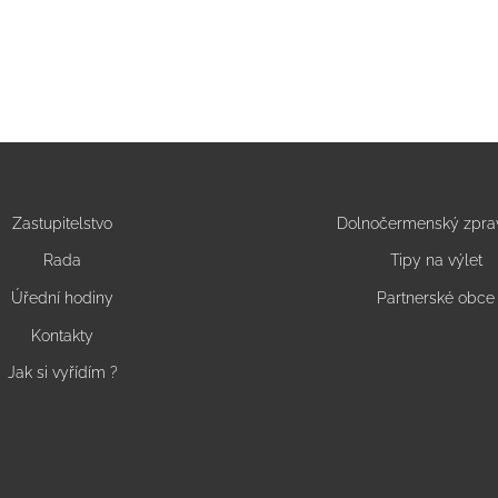
Zastupitelstvo
Dolnočermenský zpra
Rada
Tipy na výlet
Úřední hodiny
Partnerské obce
Kontakty
Jak si vyřídím ?