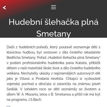
<
Hudební šlehačka plná
Smetany
Další z hudebních pořadů, který poutavě seznamuje děti s
klasickou hudbou, byl sestaven z díla českého skladatele
Bedřicha Smetany. Pořad „Hudební šlehačka plná Smetany“
v podání profesionálního hudebníka pana Kubáta, přiblížil
dětem v naší mateřské škole život a dílo českého hudebního
velikána. Nechyběly ukázky z nejznámějších autorových děl
jako je Vltava a Prodaná nevěsta. Chlapci si vyzkoušeli
vojenský pochod a děvčata si zatančila na známou píseň
Sedlák. V loňském roce se děti seznámily se životem a
dílem W. A. Mozarta, letos s B. Smetanou a příští rok má být
na programu J.S.Bach.