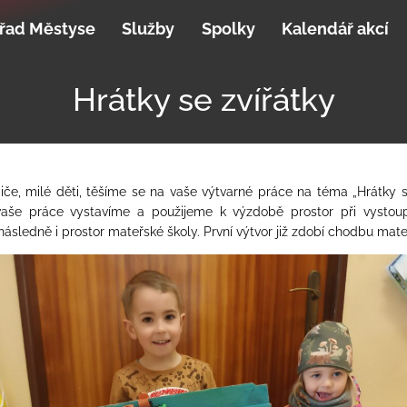
řad Městyse
Služby
Spolky
Kalendář akcí
Hrátky se zvířátky
iče, milé děti, těšíme se na vaše výtvarné práce na téma „Hrátky se
aše práce vystavíme a použijeme k výzdobě prostor při vystoup
následně i prostor mateřské školy. První výtvor již zdobí chodbu mate