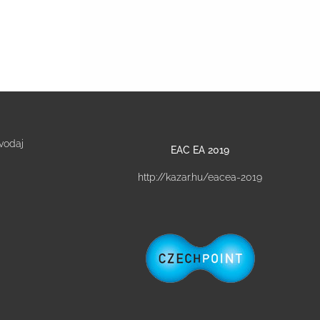
vodaj
EAC EA 2019
http://kazar.hu/eacea-2019