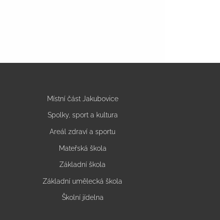
Místní část Jakubovice
Spolky, sport a kultura
Areál zdraví a sportu
Mateřská škola
Základní škola
Základní umělecká škola
Školní jídelna