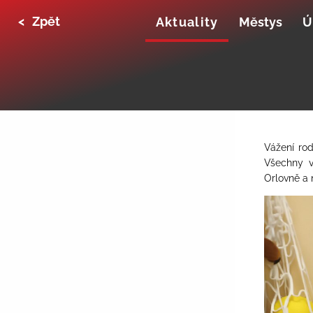
<
Zpět
Aktuality
Městys
Ú
Vážení rod
Všechny v
Orlovně a 