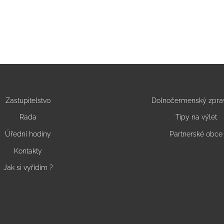
Zastupitelstvo
Dolnočermenský zpra
Rada
Tipy na výlet
Úřední hodiny
Partnerské obce
Kontakty
Jak si vyřídím ?