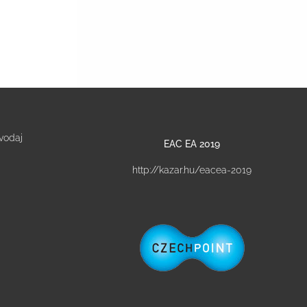
vodaj
EAC EA 2019
http://kazar.hu/eacea-2019