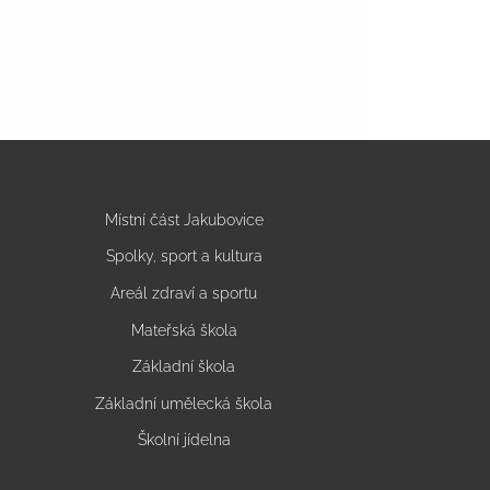
Místní část Jakubovice
Spolky, sport a kultura
Areál zdraví a sportu
Mateřská škola
Základní škola
Základní umělecká škola
Školní jídelna