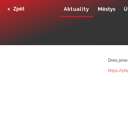
<
Zpět
Aktuality
Městys
Ú
Dnes jsme 
https://p