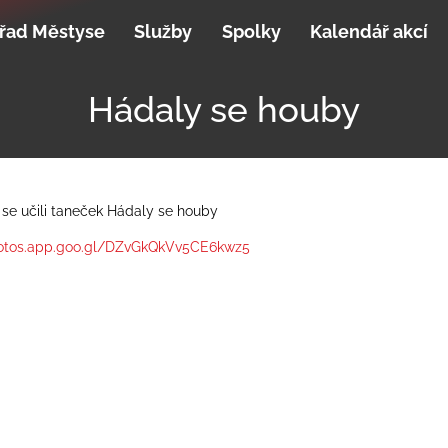
řad Městyse
Služby
Spolky
Kalendář akcí
Hádaly se houby
se učili taneček Hádaly se houby
hotos.app.goo.gl/DZvGkQkVv5CE6kwz5