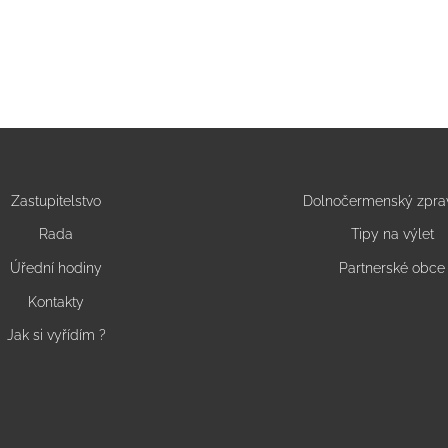
Zastupitelstvo
Dolnočermenský zpra
Rada
Tipy na výlet
Úřední hodiny
Partnerské obce
Kontakty
Jak si vyřídím ?